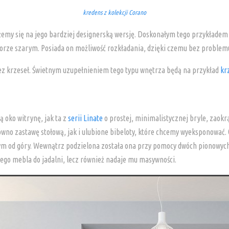
kredens z kolekcji Corano
żemy się na jego bardziej designerską wersję. Doskonałym tego przykładem
olorze szarym. Posiada on możliwość rozkładania, dzięki czemu bez problem
bez krzeseł. Świetnym uzupełnieniem tego typu wnętrza będą na przykład
kr
 oko witrynę, jak ta z
serii Linate
o prostej, minimalistycznej bryle, zaokr
wno zastawę stołową, jak i ulubione bibeloty, które chcemy wyeksponować. Ci
m od góry. Wewnątrz podzielona została ona przy pomocy dwóch pionowych 
tego mebla do jadalni, lecz również nadaje mu masywności.