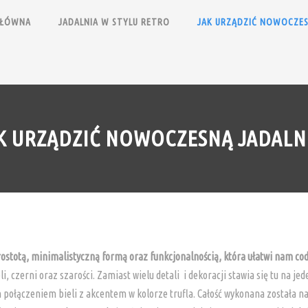
GŁÓWNA
JADALNIA W STYLU RETRO
JAK URZĄDZIĆ NOWOCZES
K URZĄDZIĆ NOWOCZESNĄ JADALN
ostotą, minimalistyczną formą oraz funkcjonalnością, która ułatwi nam co
 czerni oraz szarości. Zamiast wielu detali i dekoracji stawia się tu na je
ołączeniem bieli z akcentem w kolorze trufla. Całość wykonana została na