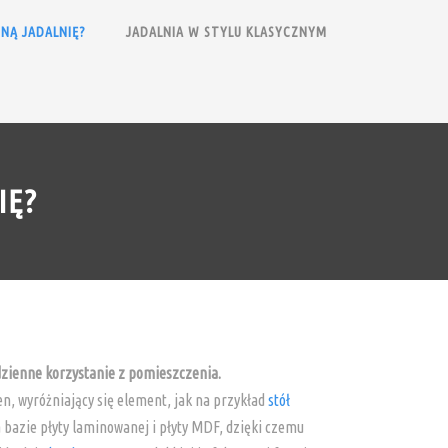
NĄ JADALNIĘ?
JADALNIA W STYLU KLASYCZNYM
IĘ?
dzienne korzystanie z pomieszczenia.
den, wyróżniający się element, jak na przykład
stół
 bazie płyty laminowanej i płyty MDF, dzięki czemu