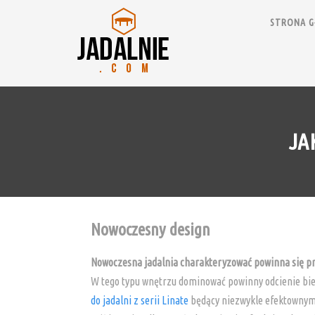
STRONA 
JA
Nowoczesny design
Nowoczesna jadalnia charakteryzować powinna się pr
W tego typu wnętrzu dominować powinny odcienie bieli,
do jadalni z serii Linate
będący niezwykle efektownym p