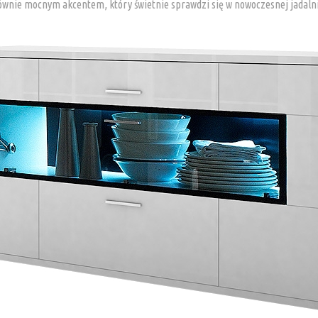
y. Równie mocnym akcentem, który świetnie sprawdzi się w nowoczesnej jadal